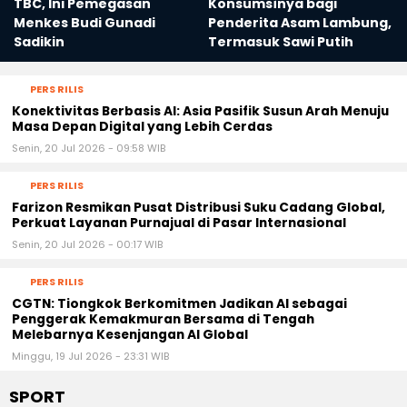
TBC, Ini Pemegasan
Konsumsìnya bagi
Menkes Budi Gunadi
Penderita Asam Lambung,
Sadikin
Termasuk Sawi Putih
PERS RILIS
Konektivitas Berbasis AI: Asia Pasifik Susun Arah Menuju
Masa Depan Digital yang Lebih Cerdas
Senin, 20 Jul 2026 - 09:58 WIB
PERS RILIS
Farizon Resmikan Pusat Distribusi Suku Cadang Global,
Perkuat Layanan Purnajual di Pasar Internasional
Senin, 20 Jul 2026 - 00:17 WIB
PERS RILIS
CGTN: Tiongkok Berkomitmen Jadikan AI sebagai
Penggerak Kemakmuran Bersama di Tengah
Melebarnya Kesenjangan AI Global
Minggu, 19 Jul 2026 - 23:31 WIB
SPORT