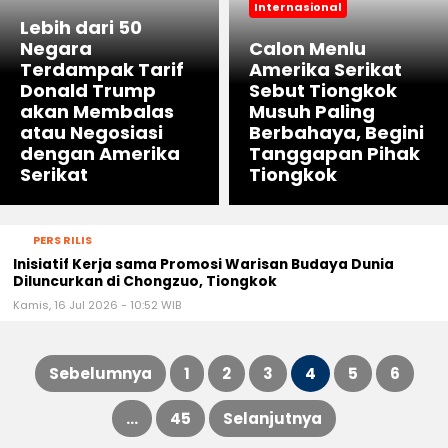
Internasional
Lebih dari 50
Negara
Calon Menlu
Terdampak Tarif
Amerika Serikat
Donald Trump
Sebut Tiongkok
akan Membalas
Musuh Paling
atau Negosiasi
Berbahaya, Begini
dengan Amerika
Tanggapan Pihak
Serikat
Tiongkok
PERS RILIS
Inisiatif Kerja sama Promosi Warisan Budaya Dunia
Diluncurkan di Chongzuo, Tiongkok
Kamis, 16 Jul 2026 - 10:52 WIB
Sebelumnya
1
2
3
4
5
6
Paginasi
…
45
Selanjutnya