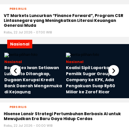
PERS RILIS
VT Markets Luncurkan “Finance Forward”, Program CSR
Lintasnegara yang Meningkatkan Literasi Keuangan
Generasi Muda
Rabu, 22 Jul 2026 - 07:00 WIB
Nasional
Nasional
Nasional
‹
›
a
Bos Sritex Iwan Setiawan
Koalisi Sipil Laporkan
Lukminto Ditangkap,
Pemilik Sugar Group
Dugaan Korupsi Kredit
Company ke KPK, Ada
Bank Daerah Mengemuka
Pengakuan Suap Rp50
di Kejagung
Miliar ke Zarof Ricar
PERS RILIS
Hisense Lansir Strategi Pertumbuhan Berbasis AI untuk
Mewujudkan Era Baru Gaya Hidup Cerdas
Rabu, 22 Jul 2026 - 00:00 WIB