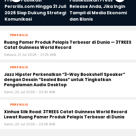
Promo Publikasi
Publikasikan Press
Persrilis.com Hingga 31 Juli
Release Anda, Jika Ingin
2026 Siap Dukung Strategi
Tampil di Media Ekonomi
Komunikasi
dan Bisnis
PERS RILIS
Ruang Pamer Produk Pelapis Terbesar di Dunia — 3TREES
Catat Guinness World Record
Selasa, 21 Jul 2026 - 01:25 WIB
PERS RILIS
Jazz Hipster Perkenalkan “3-Way Bookshelf Speaker”
dengan Desain “Sealed Bass” untuk Tingkatkan
Pengalaman Audio Desktop
Senin, 20 Jul 2026 - 23:43 WIB
PERS RILIS
Xinhua Silk Road: 3TREES Catat Guinness World Record
Lewat Ruang Pamer Produk Pelapis Terbesar di Dunia
Senin, 20 Jul 2026 - 23:38 WIB