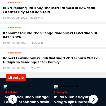
PERS RILIS
Buka Peluang Baru bagi Industri Farmasi di Kawasan
Greater Bay Area dan Asia
Senin, 20 Jul 2026 - 23:28 WIB
PERS RILIS
Kennametal Hadirkan Pengalaman Next Level Shop Di
IMTS 2026
Senin, 20 Jul 2026 - 14:00 WIB
PERS RILIS
Robert Lewandowski Jadi Bintang TVC Terbaru CHERY,
Hidupkan Semangat “For Family”
Senin, 20 Jul 2026 - 12:47 WIB
Lifestyle
Lifestyle
Lifestyle
‹
›
a
Indonesia Bukan Sebagai
Inilah 5 Jenis Sayuran
Kelinci Percobaan Vaksin
yang Wajib Dibatasi