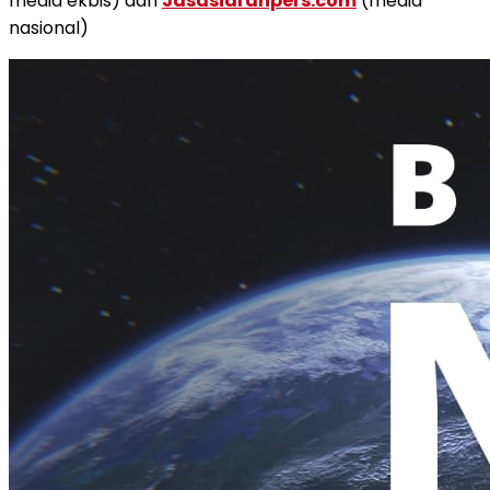
media ekbis) dan
Jasasiaranpers.com
(media
nasional)