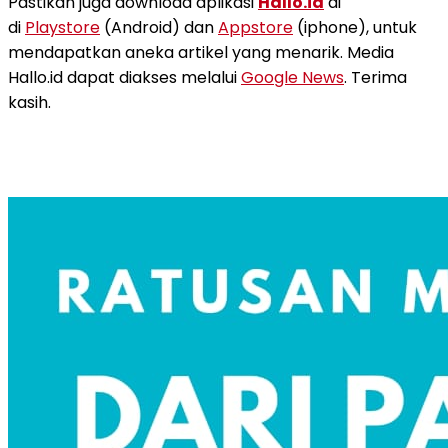
Pastikan juga download aplikasi
Hallo.id
di
di
Playstore
(Android) dan
Appstore
(iphone), untuk
mendapatkan aneka artikel yang menarik. Media
Hallo.id dapat diakses melalui
Google News
. Terima
kasih.