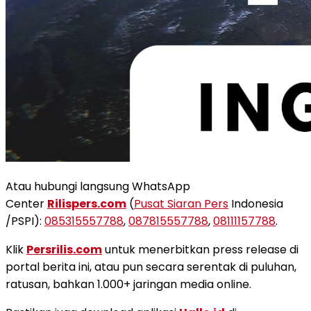
Atau hubungi langsung WhatsApp
Center
Rilispers.com
(
Pusat Siaran Pers
Indonesia
/PSPI):
085315557788
,
087815557788
,
08111157788
.
Klik
Persrilis.com
untuk menerbitkan press release di
portal berita ini, atau pun secara serentak di puluhan,
ratusan, bahkan 1.000+ jaringan media online.