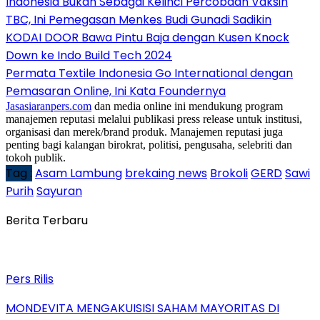
Indonesia Bukan Sebagai Kelinci Percobaan Vaksin
TBC, Ini Pemegasan Menkes Budi Gunadi Sadikin
KODAI DOOR Bawa Pintu Baja dengan Kusen Knock
Down ke Indo Build Tech 2024
Permata Textile Indonesia Go International dengan
Pemasaran Online, Ini Kata Foundernya
Jasasiaranpers.com
dan media online ini mendukung program
manajemen reputasi melalui publikasi press release untuk institusi,
organisasi dan merek/brand produk. Manajemen reputasi juga
penting bagi kalangan birokrat, politisi, pengusaha, selebriti dan
tokoh publik.
Tag :
Asam Lambung
brekaing news
Brokoli
GERD
Sawi
Purih
Sayuran
Berita Terbaru
Pers Rilis
MONDEVITA MENGAKUISISI SAHAM MAYORITAS DI