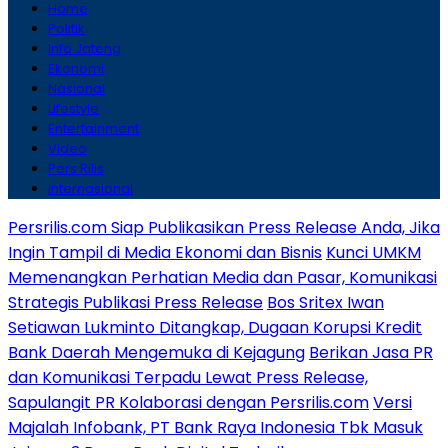
Home
Politik
Info Jateng
Ekonomi
Nasional
Lifestyle
Entertainment
Video
Pers Rilis
Internasional
Persrilis.com Siap Publikasikan Press Release Anda, Jika
Ingin Tampil di Media Ekonomi dan Bisnis
Kunci UMKM
Memenangkan Perhatian Media dan Pasar, Komunikasi
Strategis Publikasi Press Release
Bos Sritex Iwan
Setiawan Lukminto Ditangkap, Dugaan Korupsi Kredit
Bank Daerah Mengemuka di Kejagung
Berikan Jasa PR
dan Komunikasi Terpadu Lewat Press Release,
Sapulangit PR Kolaborasi dengan Persrilis.com
Versi
Majalah Infobank, PT Bank Raya Indonesia Tbk Masuk