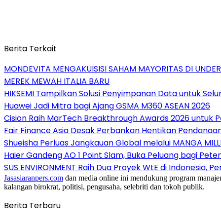
Berita Terkait
MONDEVITA MENGAKUISISI SAHAM MAYORITAS DI UNDE
MEREK MEWAH ITALIA BARU
HIKSEMI Tampilkan Solusi Penyimpanan Data untuk Selur
Huawei Jadi Mitra bagi Ajang GSMA M360 ASEAN 2026
Cision Raih MarTech Breakthrough Awards 2026 untuk Pem
Fair Finance Asia Desak Perbankan Hentikan Pendanaan
Shueisha Perluas Jangkauan Global melalui MANGA MILL
Haier Gandeng AO 1 Point Slam, Buka Peluang bagi Pete
SUS ENVIRONMENT Raih Dua Proyek WtE di Indonesia, Pe
Jasasiaranpers.com
dan media online ini mendukung program manajemen 
kalangan birokrat, politisi, pengusaha, selebriti dan tokoh publik.
Berita Terbaru