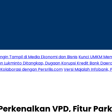
 Ingin Tampil di Media Ekonomi dan Bisnis
Kunci UMKM Meme
wan Lukminto Ditangkap, Dugaan Korupsi Kredit Bank Dae
Kolaborasi dengan Persrilis.com
Versi Majalah Infobank,
Perkenalkan VPD, Fitur Park