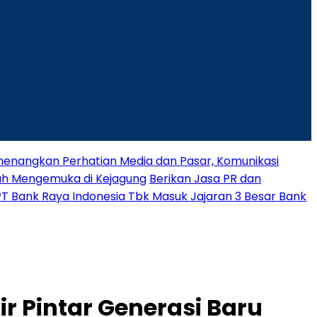
nangkan Perhatian Media dan Pasar, Komunikasi
rah Mengemuka di Kejagung
Berikan Jasa PR dan
 PT Bank Raya Indonesia Tbk Masuk Jajaran 3 Besar Bank
ir Pintar Generasi Baru