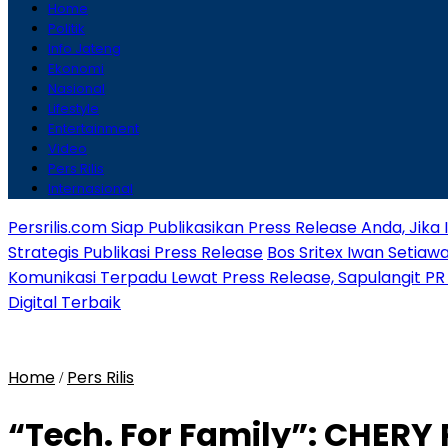
Home
Politik
Info Jateng
Ekonomi
Nasional
Lifestyle
Entertainment
Video
Pers Rilis
Internasional
Persrilis.com Siap Publikasikan Press Release Anda, Jika
Strategis Publikasi Press Release
Bos Sritex Iwan Setia
Komunikasi Terpadu Lewat Press Release, Sapulangit PR 
Digital Terbaik
Home
Pers Rilis
/
“Tech. For Family”: CHERY 