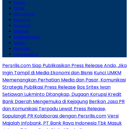
Home
Politik
Info Jateng
Ekonomi
Nasional
Lifestyle
Entertainment
Video
Pers Rilis
Internasional
Persrilis.com Siap Publikasikan Press Release Anda, Jika
Ingin Tampil di Media Ekonomi dan Bisnis
Kunci UMKM
Memenangkan Perhatian Media dan Pasar, Komunikasi
Strategis Publikasi Press Release
Bos Sritex Iwan
Setiawan Lukminto Ditangkap, Dugaan Korupsi Kredit
Bank Daerah Mengemuka di Kejagung
Berikan Jasa PR
dan Komunikasi Terpadu Lewat Press Release,
Sapulangit PR Kolaborasi dengan Persrilis.com
Versi
Majalah Infobank, PT Bank Raya Indonesia Tbk Masuk