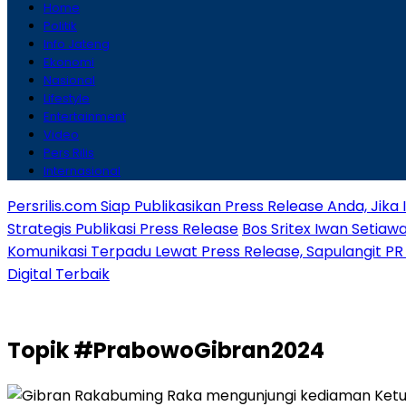
Home
Politik
Info Jateng
Ekonomi
Nasional
Lifestyle
Entertainment
Video
Pers Rilis
Internasional
Persrilis.com Siap Publikasikan Press Release Anda, Jika
Strategis Publikasi Press Release
Bos Sritex Iwan Setia
Komunikasi Terpadu Lewat Press Release, Sapulangit PR 
Digital Terbaik
Topik
#PrabowoGibran2024