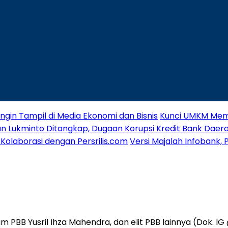
 Ingin Tampil di Media Ekonomi dan Bisnis
Kunci UMKM Meme
wan Lukminto Ditangkap, Dugaan Korupsi Kredit Bank Dae
Kolaborasi dengan Persrilis.com
Versi Majalah Infobank,