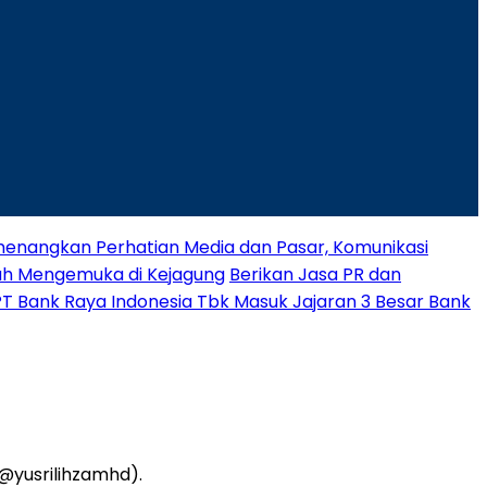
nangkan Perhatian Media dan Pasar, Komunikasi
rah Mengemuka di Kejagung
Berikan Jasa PR dan
 PT Bank Raya Indonesia Tbk Masuk Jajaran 3 Besar Bank