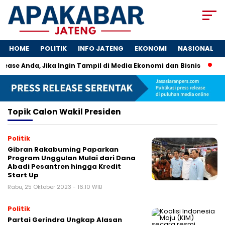
HOME
POLITIK
INFO JATENG
EKONOMI
NASIONAL
ease Anda, Jika Ingin Tampil di Media Ekonomi dan Bisnis
Kun
Topik
Calon Wakil Presiden
Politik
Gibran Rakabuming Paparkan
Program Unggulan Mulai dari Dana
Abadi Pesantren hingga Kredit
Start Up
Rabu, 25 Oktober 2023 - 16:10 WIB
Politik
Partai Gerindra Ungkap Alasan