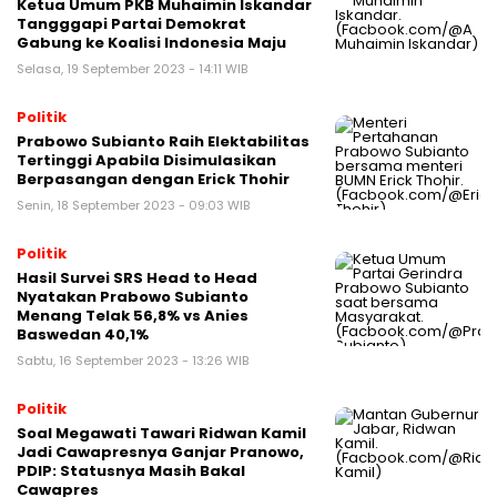
Ketua Umum PKB Muhaimin Iskandar
Tangggapi Partai Demokrat
Gabung ke Koalisi Indonesia Maju
Selasa, 19 September 2023 - 14:11 WIB
Politik
Prabowo Subianto Raih Elektabilitas
Tertinggi Apabila Disimulasikan
Berpasangan dengan Erick Thohir
Senin, 18 September 2023 - 09:03 WIB
Politik
Hasil Survei SRS Head to Head
Nyatakan Prabowo Subianto
Menang Telak 56,8% vs Anies
Baswedan 40,1%
Sabtu, 16 September 2023 - 13:26 WIB
Politik
Soal Megawati Tawari Ridwan Kamil
Jadi Cawapresnya Ganjar Pranowo,
PDIP: Statusnya Masih Bakal
Cawapres