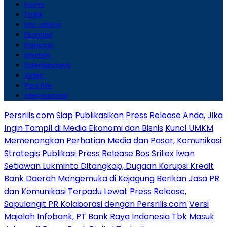
Home
Politik
Info Jateng
Ekonomi
Nasional
Lifestyle
Entertainment
Video
Pers Rilis
Internasional
Persrilis.com Siap Publikasikan Press Release Anda, Jika
Ingin Tampil di Media Ekonomi dan Bisnis
Kunci UMKM
Memenangkan Perhatian Media dan Pasar, Komunikasi
Strategis Publikasi Press Release
Bos Sritex Iwan
Setiawan Lukminto Ditangkap, Dugaan Korupsi Kredit
Bank Daerah Mengemuka di Kejagung
Berikan Jasa PR
dan Komunikasi Terpadu Lewat Press Release,
Sapulangit PR Kolaborasi dengan Persrilis.com
Versi
Majalah Infobank, PT Bank Raya Indonesia Tbk Masuk