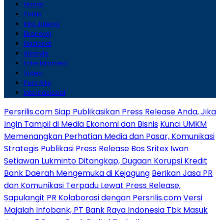
Home
Politik
Info Jateng
Ekonomi
Nasional
Lifestyle
Entertainment
Video
Pers Rilis
Internasional
Persrilis.com Siap Publikasikan Press Release Anda, Jika
Ingin Tampil di Media Ekonomi dan Bisnis
Kunci UMKM
Memenangkan Perhatian Media dan Pasar, Komunikasi
Strategis Publikasi Press Release
Bos Sritex Iwan
Setiawan Lukminto Ditangkap, Dugaan Korupsi Kredit
Bank Daerah Mengemuka di Kejagung
Berikan Jasa PR
dan Komunikasi Terpadu Lewat Press Release,
Sapulangit PR Kolaborasi dengan Persrilis.com
Versi
Majalah Infobank, PT Bank Raya Indonesia Tbk Masuk