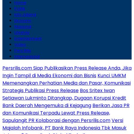
Home
Politik
Info Jateng
Ekonomi
Nasional
Lifestyle
Entertainment
Video
Pers Rilis
Internasional
Persrilis.com Siap Publikasikan Press Release Anda, Jika
Ingin Tampil di Media Ekonomi dan Bisnis
Kunci UMKM
Memenangkan Perhatian Media dan Pasar, Komunikasi
Strategis Publikasi Press Release
Bos Sritex Iwan
Setiawan Lukminto Ditangkap, Dugaan Korupsi Kredit
Bank Daerah Mengemuka di Kejagung
Berikan Jasa PR
dan Komunikasi Terpadu Lewat Press Release,
Sapulangit PR Kolaborasi dengan Persrilis.com
Versi
Majalah Infobank, PT Bank Raya Indonesia Tbk Masuk