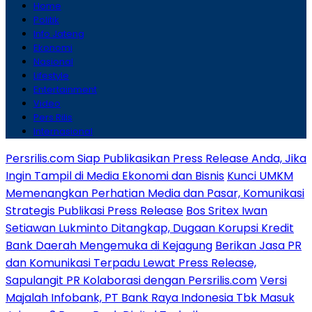
Home
Politik
Info Jateng
Ekonomi
Nasional
Lifestyle
Entertainment
Video
Pers Rilis
Internasional
Persrilis.com Siap Publikasikan Press Release Anda, Jika
Ingin Tampil di Media Ekonomi dan Bisnis
Kunci UMKM
Memenangkan Perhatian Media dan Pasar, Komunikasi
Strategis Publikasi Press Release
Bos Sritex Iwan
Setiawan Lukminto Ditangkap, Dugaan Korupsi Kredit
Bank Daerah Mengemuka di Kejagung
Berikan Jasa PR
dan Komunikasi Terpadu Lewat Press Release,
Sapulangit PR Kolaborasi dengan Persrilis.com
Versi
Majalah Infobank, PT Bank Raya Indonesia Tbk Masuk