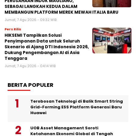
PERUSAHAAN INDUK MAGLIANO,
SEBAGAI LANGKAH KEDUA DALAM
MEMBANGUN PLATFORM MEREK MEWAH ITALIA BARU
Jumat, 7 Agu 2026 - 09:32 WIB
Pers Rilis
HIKSEMI Tampilkan Solusi
Penyimpanan Data untuk Seluruh
Skenario di Ajang DTI Indonesia 2026,
Dukung Pengembangan AI di Asia
Tenggara
Jumat, 7 Agu 2026 - 04:14 WIB
BERITA POPULER
Terobosan Teknologi di Balik Smart String
Grid-Forming ESS Platform Generasi Baru
Huawei
UOB Asset Management Soroti
Ketahanan Ekonomi Global di Tengah