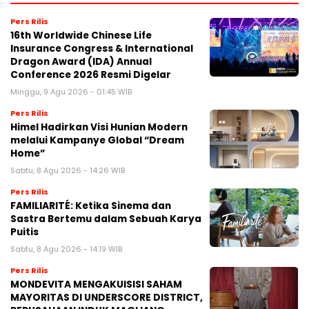
Pers Rilis
16th Worldwide Chinese Life
Insurance Congress & International
Dragon Award (IDA) Annual
Conference 2026 Resmi Digelar
Minggu, 9 Agu 2026 - 01:45 WIB
Pers Rilis
Himel Hadirkan Visi Hunian Modern
melalui Kampanye Global “Dream
Home”
Sabtu, 8 Agu 2026 - 14:26 WIB
Pers Rilis
FAMILIARITÉ: Ketika Sinema dan
Sastra Bertemu dalam Sebuah Karya
Puitis
Sabtu, 8 Agu 2026 - 14:19 WIB
Pers Rilis
MONDEVITA MENGAKUISISI SAHAM
MAYORITAS DI UNDERSCORE DISTRICT,