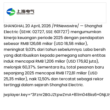
SHANGHAI
,
20 April, 2026
/PRNewswire/ — Shanghai
Electric (SEHK: 02727, SSE: 601727) mengumumkan
kinerja keuangan periode 2025 dengan pendapatan
sebesar RMB 126,68 miliar (USD 18,58 miliar),
meningkat 9,03% dari tahun sebelumnya. Laba bersih
yang diatribusikan kepada pemegang saham entitas
induk mencapai RMB 1,206 miliar (USD 176,92 juta),
melonjak 60,37%. Sementara itu, total pesanan baru
sepanjang 2025 mencapai RMB 172,81 miliar (USD
25,35 miliar), naik 12,50% dan tercatat sebagai rekor
tertinggi dalam sejarah Shanghai Electric.
jwplayer.key=”3Fznr2BGJZtpwZmA+81lm048ks6+0NjLX