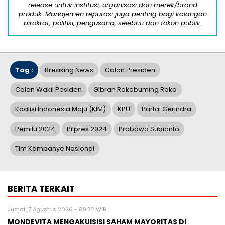
release untuk institusi, organisasi dan merek/brand
produk. Manajemen reputasi juga penting bagi kalangan
birokrat, politisi, pengusaha, selebriti dan tokoh publik.
Tag :
Breaking News
Calon Presiden
Calon Wakil Pesiden
Gibran Rakabuming Raka
Koalisi Indonesia Maju (KIM)
KPU
Partai Gerindra
Pemilu 2024
Pilpres 2024
Prabowo Subianto
Tim Kampanye Nasional
BERITA TERKAIT
Jumat, 7 Agustus 2026 - 09:32 WIB
MONDEVITA MENGAKUISISI SAHAM MAYORITAS DI