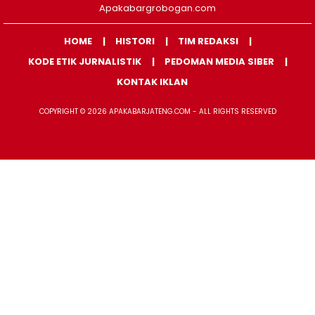
Apakabargrobogan.com
HOME
HISTORI
TIM REDAKSI
KODE ETIK JURNALISTIK
PEDOMAN MEDIA SIBER
KONTAK IKLAN
COPYRIGHT © 2026 APAKABARJATENG.COM - ALL RIGHTS RESERVED