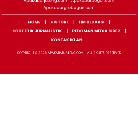
Apakabarjateng.com
Apakabarbogor.com
Apakabargrobogan.com
HOME
HISTORI
TIM REDAKSI
KODE ETIK JURNALISTIK
PEDOMAN MEDIA SIBER
KONTAK IKLAN
COPYRIGHT © 2026 APAKABARJATENG.COM - ALL RIGHTS RESERVED