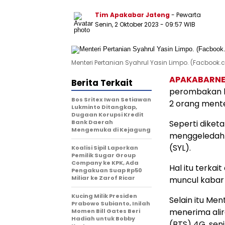
Tim Apakabar Jateng
- Pewarta
Senin, 2 Oktober 2023 - 09:57 WIB
Menteri Pertanian Syahrul Yasin Limpo. (Facbook
APAKABARN
Berita Terkait
perombakan k
Bos Sritex Iwan Setiawan
2 orang mente
Lukminto Ditangkap,
Dugaan Korupsi Kredit
Bank Daerah
Seperti diket
Mengemuka di Kejagung
menggeledah r
(SYL).
Koalisi Sipil Laporkan
Pemilik Sugar Group
Company ke KPK, Ada
Hal itu terkai
Pengakuan Suap Rp50
Miliar ke Zarof Ricar
muncul kabar 
Kucing Milik Presiden
Selain itu Me
Prabowo Subianto, Inilah
menerima alir
Momen Bill Gates Beri
Hadiah untuk Bobby
(BTS) 4G, senil