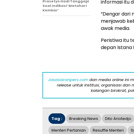
informasi itu 
Prasetyo Hadi Tanggapi
Soal Indikasi ‘Matahari
Kembar’
“Dengar dari 
menjawab kebe
awak media.
Peristiwa itu 
depan Istana 
Jasasiaranpers.com
dan media online ini 
release untuk institusi, organisasi da
kalangan birokrat, pol
Tag :
Breaking News
Dito Ariotedjo
Menteri Pertanian
Resuffle Menteri
S