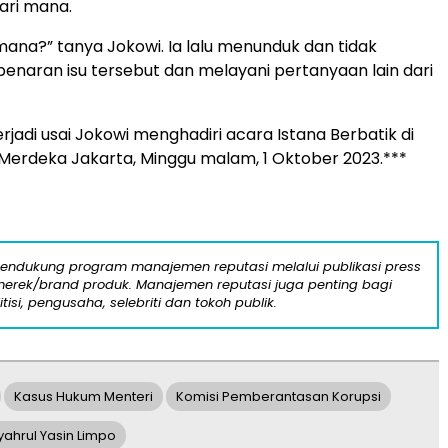
dari mana.
mana?” tanya Jokowi. Ia lalu menunduk dan tidak
naran isu tersebut dan melayani pertanyaan lain dari
terjadi usai Jokowi menghadiri acara Istana Berbatik di
Merdeka Jakarta, Minggu malam, 1 Oktober 2023.***
mendukung program manajemen reputasi melalui publikasi press
n merek/brand produk. Manajemen reputasi juga penting bagi
itisi, pengusaha, selebriti dan tokoh publik.
Kasus Hukum Menteri
Komisi Pemberantasan Korupsi
yahrul Yasin Limpo