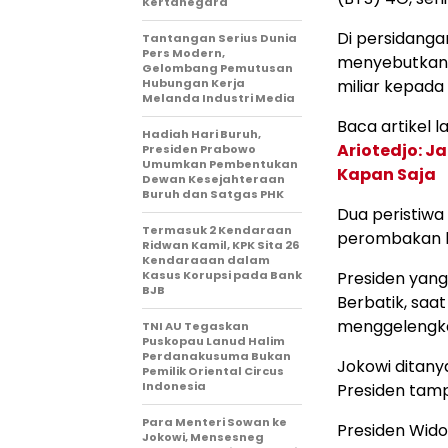
Kertanegara
Di persidanga
Tantangan Serius Dunia
Pers Modern,
menyebutkan 
Gelombang Pemutusan
Hubungan Kerja
miliar kepada 
Melanda Industri Media
Baca artikel la
Hadiah Hari Buruh,
Ariotedjo: J
Presiden Prabowo
Umumkan Pembentukan
Kapan Saja
Dewan Kesejahteraan
Buruh dan Satgas PHK
Dua peristiwa
Termasuk 2 Kendaraan
perombakan k
Ridwan Kamil, KPK Sita 26
Kendaraaan dalam
Kasus Korupsi pada Bank
Presiden yang
BJB
Berbatik, saa
menggelengka
TNI AU Tegaskan
Puskopau Lanud Halim
Perdanakusuma Bukan
Jokowi ditany
Pemilik Oriental Circus
Indonesia
Presiden tamp
Para Menteri Sowan ke
Presiden Wido
Jokowi, Mensesneg