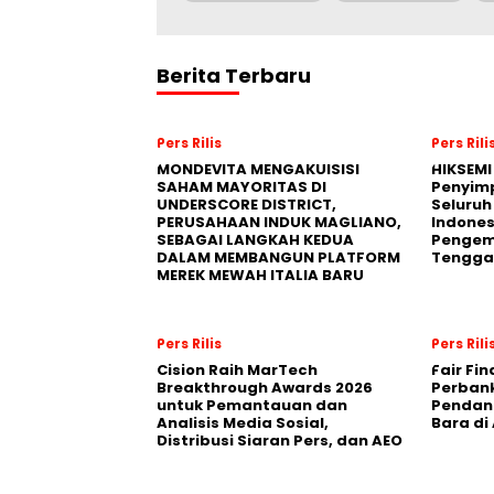
Berita Terbaru
Pers Rilis
Pers Rili
MONDEVITA MENGAKUISISI
HIKSEMI
SAHAM MAYORITAS DI
Penyim
UNDERSCORE DISTRICT,
Seluruh
PERUSAHAAN INDUK MAGLIANO,
Indones
SEBAGAI LANGKAH KEDUA
Pengemb
DALAM MEMBANGUN PLATFORM
Tengga
MEREK MEWAH ITALIA BARU
Pers Rilis
Pers Rili
Cision Raih MarTech
Fair Fi
Breakthrough Awards 2026
Perban
untuk Pemantauan dan
Pendana
Analisis Media Sosial,
Bara di
Distribusi Siaran Pers, dan AEO