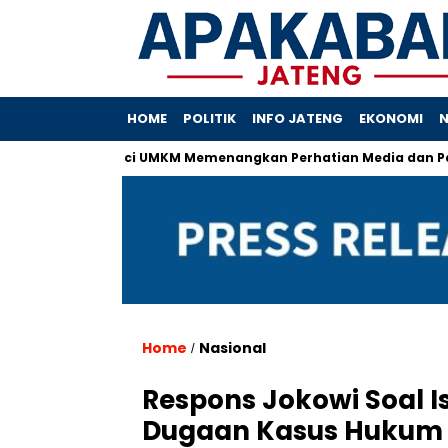
HOME
POLITIK
INFO JATENG
EKONOMI
N
isnis
Kunci UMKM Memenangkan Perhatian Media dan Pasar, K
Home
Nasional
/
Respons Jokowi Soal 
Dugaan Kasus Hukum Me