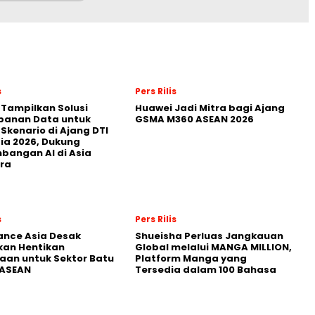
s
Pers Rilis
 Tampilkan Solusi
Huawei Jadi Mitra bagi Ajang
panan Data untuk
GSMA M360 ASEAN 2026
 Skenario di Ajang DTI
ia 2026, Dukung
angan AI di Asia
ra
s
Pers Rilis
nance Asia Desak
Shueisha Perluas Jangkauan
kan Hentikan
Global melalui MANGA MILLION,
an untuk Sektor Batu
Platform Manga yang
 ASEAN
Tersedia dalam 100 Bahasa