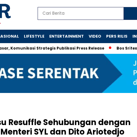
ASIONAL
LIFESTYLE
ENTERTAINMENT
VIDEO
PERS RILIS
I
omunikasi Strategis Publikasi Press Release
Bos Sritex I
Isu Resuffle Sehubungan dengan
nteri SYL dan Dito Ariotedjo