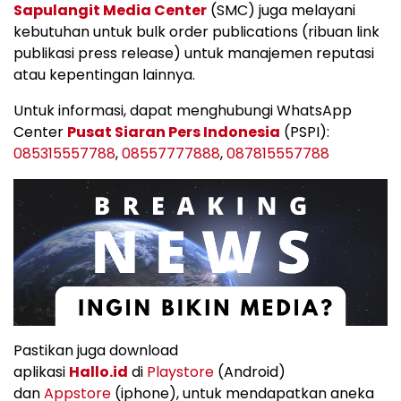
Sapulangit Media Center
(SMC) juga melayani
kebutuhan untuk bulk order publications (ribuan link
publikasi press release) untuk manajemen reputasi
atau kepentingan lainnya.
Untuk informasi, dapat menghubungi WhatsApp
Center
Pusat Siaran Pers Indonesia
(PSPI):
085315557788
,
08557777888
,
087815557788
Pastikan juga download
aplikasi
Hallo.id
di
Playstore
(Android)
dan
Appstore
(iphone), untuk mendapatkan aneka