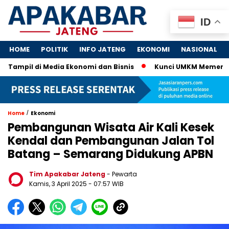
ID
HOME
POLITIK
INFO JATENG
EKONOMI
NASIONAL
ampil di Media Ekonomi dan Bisnis
Kunci UMKM Memenangkan P
/
Home
Ekonomi
Pembangunan Wisata Air Kali Kesek
Kendal dan Pembangunan Jalan Tol
Batang – Semarang Didukung APBN
Tim Apakabar Jateng
- Pewarta
Kamis, 3 April 2025 - 07:57 WIB