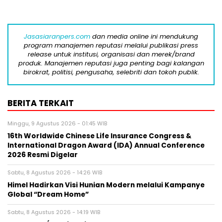
Jasasiaranpers.com
dan media online ini mendukung
program manajemen reputasi melalui publikasi press
release untuk institusi, organisasi dan merek/brand
produk. Manajemen reputasi juga penting bagi kalangan
birokrat, politisi, pengusaha, selebriti dan tokoh publik.
BERITA TERKAIT
Minggu, 9 Agustus 2026 - 01:45 WIB
16th Worldwide Chinese Life Insurance Congress &
International Dragon Award (IDA) Annual Conference
2026 Resmi Digelar
Sabtu, 8 Agustus 2026 - 14:26 WIB
Himel Hadirkan Visi Hunian Modern melalui Kampanye
Global “Dream Home”
Sabtu, 8 Agustus 2026 - 14:19 WIB