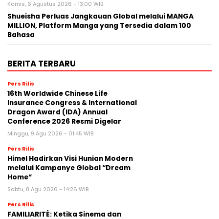
Kamis, 6 Agustus 2026 - 13:00 WIB
Shueisha Perluas Jangkauan Global melalui MANGA
MILLION, Platform Manga yang Tersedia dalam 100
Bahasa
BERITA TERBARU
Pers Rilis
16th Worldwide Chinese Life
Insurance Congress & International
Dragon Award (IDA) Annual
Conference 2026 Resmi Digelar
Minggu, 9 Agu 2026 - 01:45 WIB
Pers Rilis
Himel Hadirkan Visi Hunian Modern
melalui Kampanye Global “Dream
Home”
Sabtu, 8 Agu 2026 - 14:26 WIB
Pers Rilis
FAMILIARITÉ: Ketika Sinema dan