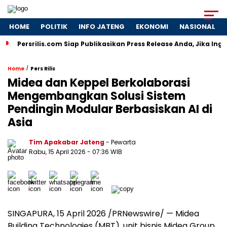
HOME
POLITIK
INFO JATENG
EKONOMI
NASIONAL
Persrilis.com Siap Publikasikan Press Release Anda, Jika Ing
/
Home
Pers Rilis
Midea dan Keppel Berkolaborasi
Mengembangkan Solusi Sistem
Pendingin Modular Berbasiskan AI di
Asia
Tim Apakabar Jateng
- Pewarta
Rabu, 15 April 2026 - 07:36 WIB
SINGAPURA, 15 April 2026 /PRNewswire/ — Midea
Building Technologies (MBT), unit bisnis Midea Group,