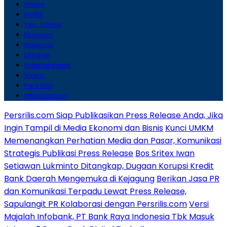
Home
Politik
Info Jateng
Ekonomi
Nasional
Lifestyle
Entertainment
Video
Pers Rilis
Internasional
Persrilis.com Siap Publikasikan Press Release Anda, Jika
Ingin Tampil di Media Ekonomi dan Bisnis
Kunci UMKM
Memenangkan Perhatian Media dan Pasar, Komunikasi
Strategis Publikasi Press Release
Bos Sritex Iwan
Setiawan Lukminto Ditangkap, Dugaan Korupsi Kredit
Bank Daerah Mengemuka di Kejagung
Berikan Jasa PR
dan Komunikasi Terpadu Lewat Press Release,
Sapulangit PR Kolaborasi dengan Persrilis.com
Versi
Majalah Infobank, PT Bank Raya Indonesia Tbk Masuk