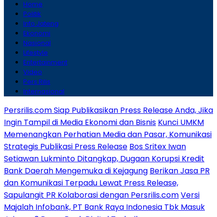
Home
Politik
Info Jateng
Ekonomi
Nasional
Lifestyle
Entertainment
Video
Pers Rilis
Internasional
Persrilis.com Siap Publikasikan Press Release Anda, Jika
Ingin Tampil di Media Ekonomi dan Bisnis
Kunci UMKM
Memenangkan Perhatian Media dan Pasar, Komunikasi
Strategis Publikasi Press Release
Bos Sritex Iwan
Setiawan Lukminto Ditangkap, Dugaan Korupsi Kredit
Bank Daerah Mengemuka di Kejagung
Berikan Jasa PR
dan Komunikasi Terpadu Lewat Press Release,
Sapulangit PR Kolaborasi dengan Persrilis.com
Versi
Majalah Infobank, PT Bank Raya Indonesia Tbk Masuk