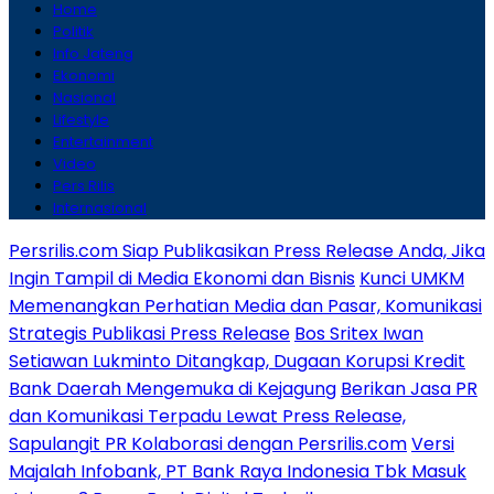
Home
Politik
Info Jateng
Ekonomi
Nasional
Lifestyle
Entertainment
Video
Pers Rilis
Internasional
Persrilis.com Siap Publikasikan Press Release Anda, Jika
Ingin Tampil di Media Ekonomi dan Bisnis
Kunci UMKM
Memenangkan Perhatian Media dan Pasar, Komunikasi
Strategis Publikasi Press Release
Bos Sritex Iwan
Setiawan Lukminto Ditangkap, Dugaan Korupsi Kredit
Bank Daerah Mengemuka di Kejagung
Berikan Jasa PR
dan Komunikasi Terpadu Lewat Press Release,
Sapulangit PR Kolaborasi dengan Persrilis.com
Versi
Majalah Infobank, PT Bank Raya Indonesia Tbk Masuk