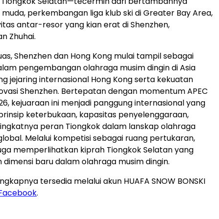
di Tiongkok Selatan—tecermin dari bertambahnya
a muda, perkembangan liga klub ski di Greater Bay Area,
itas antar-resor yang kian erat di Shenzhen,
n Zhuhai.
luas, Shenzhen dan Hong Kong mulai tampil sebagai
alam pengembangan olahraga musim dingin di Asia
ang jejaring internasional Hong Kong serta kekuatan
 inovasi Shenzhen. Bertepatan dengan momentum APEC
26, kejuaraan ini menjadi panggung internasional yang
rinsip keterbukaan, kapasitas penyelenggaraan,
ingkatnya peran Tiongkok dalam lanskap olahraga
global. Melalui kompetisi sebagai ruang pertukaran,
 juga memperlihatkan kiprah Tiongkok Selatan yang
dimensi baru dalam olahraga musim dingin.
lengkapnya tersedia melalui akun HUAFA SNOW BONSKI
Facebook
.