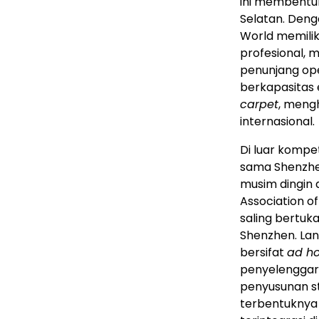
ini membentuk 
Selatan. Deng
World memiliki
profesional, m
penunjang ope
berkapasitas 
carpet
, mengh
internasional.
Di luar kompet
sama Shenzhe
musim dingin 
Association o
saling bertuk
Shenzhen. Lan
bersifat
ad h
penyelenggar
penyusunan st
terbentuknya 