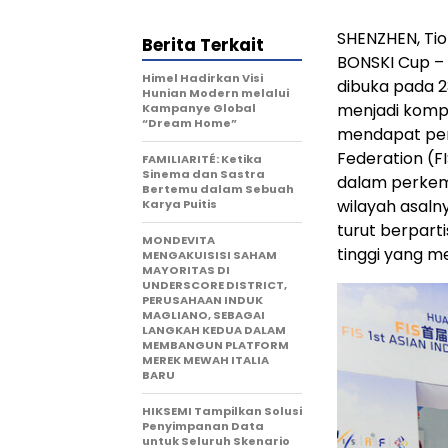
SHENZHEN, Ti
Berita Terkait
BONSKI Cup – 
Himel Hadirkan Visi
dibuka pada 23
Hunian Modern melalui
menjadi kompe
Kampanye Global
“Dream Home”
mendapat pen
Federation (F
FAMILIARITÉ: Ketika
Sinema dan Sastra
dalam perkemb
Bertemu dalam Sebuah
wilayah asalny
Karya Puitis
turut berpart
MONDEVITA
tinggi yang me
MENGAKUISISI SAHAM
MAYORITAS DI
UNDERSCORE DISTRICT,
PERUSAHAAN INDUK
MAGLIANO, SEBAGAI
LANGKAH KEDUA DALAM
MEMBANGUN PLATFORM
MEREK MEWAH ITALIA
BARU
HIKSEMI Tampilkan Solusi
Penyimpanan Data
untuk Seluruh Skenario