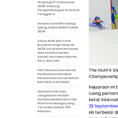
di Ajang DTI Indonesia
2026, Dukung
Pengembangan AI di Asia
Tenggara
Huawei Jadi Mitra bagi
Ajang GSMA M360 ASEAN
2026
Cision Raih MarTech
Breakthrough Awards
2026 untuk Pemantauan
dan Analisis Media
Sosial, Distribusi Siaran
Pers, dan AEO
The HUAFA SNO
Fair Finance Asia Desak
Perbankan Hentikan
Championshi
Pendanaan untuk Sektor
Batu Bara di ASEAN
Kejuaraan ini
Shueisha Perluas
ruang pertama
Jangkauan Global
ketat Interna
melalui MANGA MILLION,
Platform Manga yang
29 September
Tersedia dalam 100
Bahasa
ski terbesar 