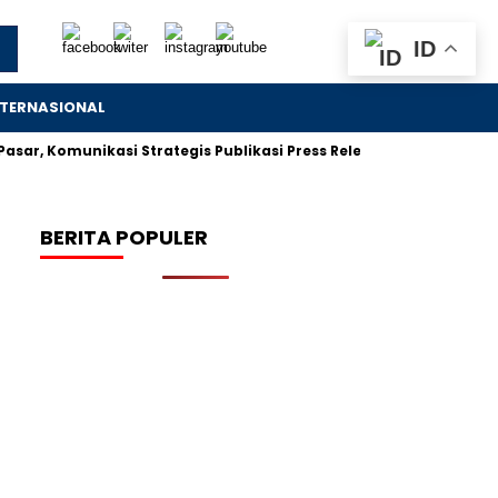
ID
NTERNASIONAL
omunikasi Strategis Publikasi Press Release
Bos Sritex Iw
BERITA POPULER