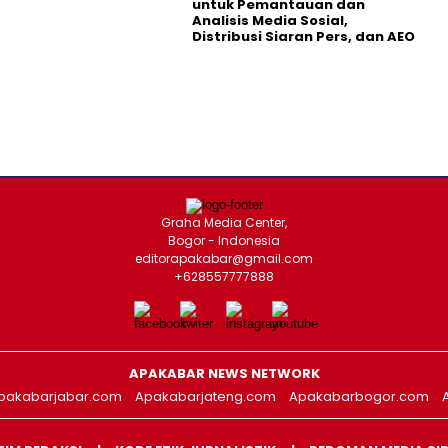
untuk Pemantauan dan
Analisis Media Sosial,
Distribusi Siaran Pers, dan AEO
Graha Media Center,
Bogor - Indonesia
editorapakabar@gmail.com
+628557777888
APAKABAR NEWS NETWORK
pakabarjabar.com
Apakabarjateng.com
Apakabarbogor.com