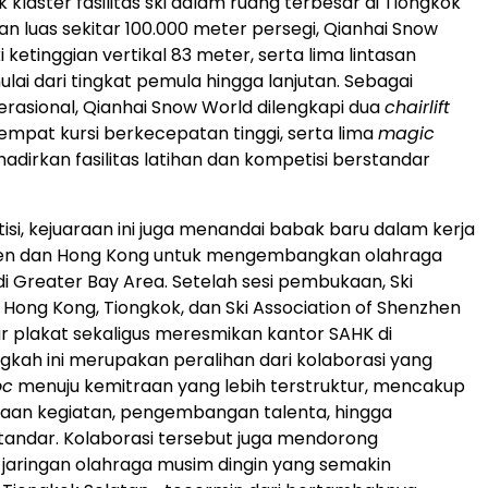
klaster fasilitas ski dalam ruang terbesar di Tiongkok
an luas sekitar 100.000 meter persegi, Qianhai Snow
 ketinggian vertikal 83 meter, serta lima lintasan
ulai dari tingkat pemula hingga lanjutan. Sebagai
rasional, Qianhai Snow World dilengkapi dua
chairlift
empat kursi berkecepatan tinggi, serta lima
magic
adirkan fasilitas latihan dan kompetisi berstandar
isi, kejuaraan ini juga menandai babak baru dalam kerja
n dan Hong Kong untuk mengembangkan olahraga
di Greater Bay Area. Setelah sesi pembukaan, Ski
f Hong Kong, Tiongkok, dan Ski Association of Shenzhen
ar plakat sekaligus meresmikan kantor SAHK di
gkah ini merupakan peralihan dari kolaborasi yang
oc
menuju kemitraan yang lebih terstruktur, mencakup
aan kegiatan, pengembangan talenta, hingga
andar. Kolaborasi tersebut juga mendorong
jaringan olahraga musim dingin yang semakin