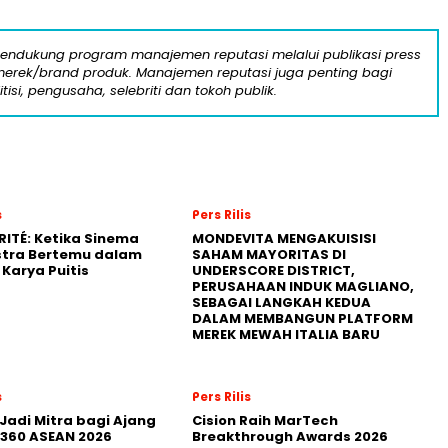
mendukung program manajemen reputasi melalui publikasi press
n merek/brand produk. Manajemen reputasi juga penting bagi
itisi, pengusaha, selebriti dan tokoh publik.
s
Pers Rilis
RITÉ: Ketika Sinema
MONDEVITA MENGAKUISISI
stra Bertemu dalam
SAHAM MAYORITAS DI
Karya Puitis
UNDERSCORE DISTRICT,
PERUSAHAAN INDUK MAGLIANO,
SEBAGAI LANGKAH KEDUA
DALAM MEMBANGUN PLATFORM
MEREK MEWAH ITALIA BARU
s
Pers Rilis
Jadi Mitra bagi Ajang
Cision Raih MarTech
360 ASEAN 2026
Breakthrough Awards 2026