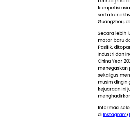
terintegrasi 
kompetisi usi
serta konektiv
Guangzhou, da
Secara lebih 
motor baru d
Pasifik, ditop
industri dan
China Year 20
menegaskan p
sekaligus men
musim dingin 
kejuaraan ini
menghadirkan 
Informasi se
di
Instagram
/