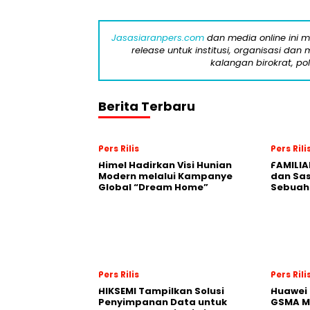
Jasasiaranpers.com
dan media online ini 
release untuk institusi, organisasi da
kalangan birokrat, pol
Berita Terbaru
Pers Rilis
Pers Rili
Himel Hadirkan Visi Hunian
FAMILIA
Modern melalui Kampanye
dan Sa
Global “Dream Home”
Sebuah 
Pers Rilis
Pers Rili
HIKSEMI Tampilkan Solusi
Huawei 
Penyimpanan Data untuk
GSMA M