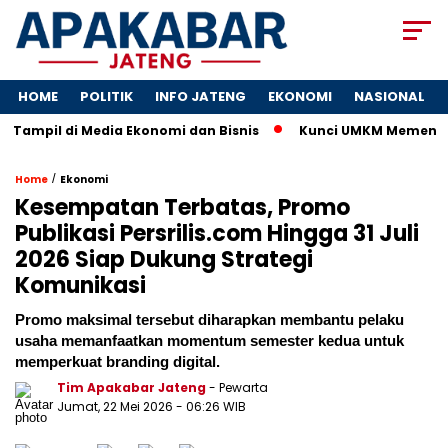
HOME
POLITIK
INFO JATENG
EKONOMI
NASIONAL
Tampil di Media Ekonomi dan Bisnis
Kunci UMKM Memenangkan P
/
Home
Ekonomi
Kesempatan Terbatas, Promo
Publikasi Persrilis.com Hingga 31 Juli
2026 Siap Dukung Strategi
Komunikasi
Promo maksimal tersebut diharapkan membantu pelaku
usaha memanfaatkan momentum semester kedua untuk
memperkuat branding digital.
Tim Apakabar Jateng
- Pewarta
Jumat, 22 Mei 2026 - 06:26 WIB