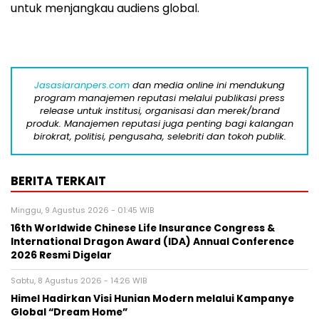
untuk menjangkau audiens global.
Jasasiaranpers.com
dan media online ini mendukung
program manajemen reputasi melalui publikasi press
release untuk institusi, organisasi dan merek/brand
produk. Manajemen reputasi juga penting bagi kalangan
birokrat, politisi, pengusaha, selebriti dan tokoh publik.
BERITA TERKAIT
Minggu, 9 Agustus 2026 - 01:45 WIB
16th Worldwide Chinese Life Insurance Congress &
International Dragon Award (IDA) Annual Conference
2026 Resmi Digelar
Sabtu, 8 Agustus 2026 - 14:26 WIB
Himel Hadirkan Visi Hunian Modern melalui Kampanye
Global “Dream Home”