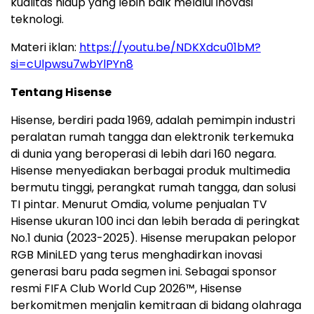
kualitas hidup yang lebih baik melalui inovasi
teknologi.
Materi iklan:
https://youtu.be/NDKXdcu01bM?
si=cUlpwsu7wbYlPYn8
Tentang Hisense
Hisense, berdiri pada 1969, adalah pemimpin industri
peralatan rumah tangga dan elektronik terkemuka
di dunia yang beroperasi di lebih dari 160 negara.
Hisense menyediakan berbagai produk multimedia
bermutu tinggi, perangkat rumah tangga, dan solusi
TI pintar. Menurut Omdia, volume penjualan TV
Hisense ukuran 100 inci dan lebih berada di peringkat
No.1 dunia (2023-2025). Hisense merupakan pelopor
RGB MiniLED yang terus menghadirkan inovasi
generasi baru pada segmen ini. Sebagai sponsor
resmi FIFA Club World Cup 2026™, Hisense
berkomitmen menjalin kemitraan di bidang olahraga