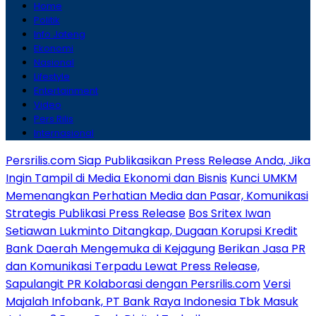
Home
Politik
Info Jateng
Ekonomi
Nasional
Lifestyle
Entertainment
Video
Pers Rilis
Internasional
Persrilis.com Siap Publikasikan Press Release Anda, Jika
Ingin Tampil di Media Ekonomi dan Bisnis
Kunci UMKM
Memenangkan Perhatian Media dan Pasar, Komunikasi
Strategis Publikasi Press Release
Bos Sritex Iwan
Setiawan Lukminto Ditangkap, Dugaan Korupsi Kredit
Bank Daerah Mengemuka di Kejagung
Berikan Jasa PR
dan Komunikasi Terpadu Lewat Press Release,
Sapulangit PR Kolaborasi dengan Persrilis.com
Versi
Majalah Infobank, PT Bank Raya Indonesia Tbk Masuk