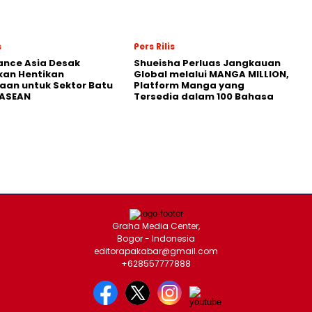
s
Pers Rilis
nance Asia Desak
Shueisha Perluas Jangkauan
kan Hentikan
Global melalui MANGA MILLION,
an untuk Sektor Batu
Platform Manga yang
 ASEAN
Tersedia dalam 100 Bahasa
Graha Media Center,
Bogor - Indonesia
editorapakabar@gmail.com
+628557777888