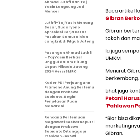
Ahmad Luthfi dan Taj
Yasin Langsung Jadi
Baca artikel la
Moncer
Gibran Berk
Luthfi-Taj Yasin Menang
Besar, Sudaryono
Gibran berter
Apresiasi Kerja Keras
Pasukan Samurai dan
tokoh dan ma
Jangkrik di Pilgub Jateng
Ia juga sempa
Pasangan Ahmad Luthfi
– Taj Yasin Berhasil
UMKM.
Unggul dalam Hitung
Cepat Pilkada Jateng
Menurut Gibra
2024 Versi SMRC
berkembang.
Kader PDI Perjuangann
Pramono Anung Bertemu
Lihat juga kont
dengan Prabowo
Subianto, Begini
Petani Haru
Penjelasan Puan
‘Pahlawan P
Maharani
Rencana Pertemuan
“Biar bisa dik
Megawati Soekarnoputri
marketingnya, 
dengan Prabowo
Subianto Ditanggapi
Gibran.
Presiden Jokowi