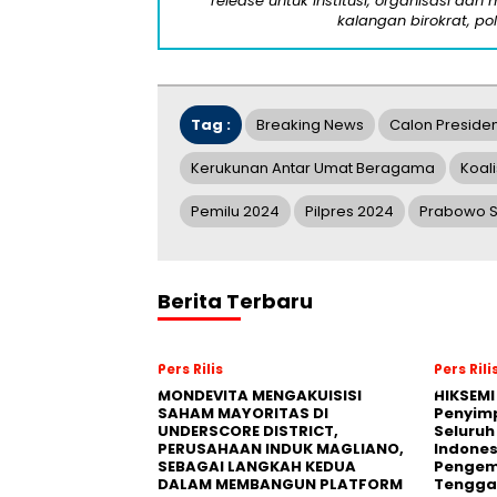
release untuk institusi, organisasi da
kalangan birokrat, pol
Tag :
Breaking News
Calon Preside
Kerukunan Antar Umat Beragama
Koali
Pemilu 2024
Pilpres 2024
Prabowo S
Berita Terbaru
Pers Rilis
Pers Rili
MONDEVITA MENGAKUISISI
HIKSEMI
SAHAM MAYORITAS DI
Penyim
UNDERSCORE DISTRICT,
Seluruh
PERUSAHAAN INDUK MAGLIANO,
Indones
SEBAGAI LANGKAH KEDUA
Pengemb
DALAM MEMBANGUN PLATFORM
Tengga