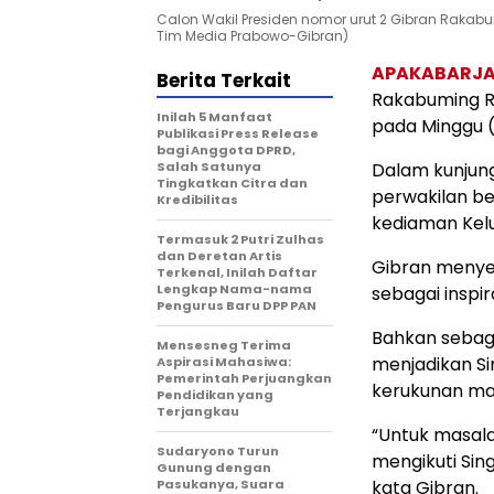
Calon Wakil Presiden nomor urut 2 Gibran Rakab
Tim Media Prabowo-Gibran)
APAKABARJ
Berita Terkait
Rakabuming R
Inilah 5 Manfaat
pada Minggu (
Publikasi Press Release
bagi Anggota DPRD,
Salah Satunya
Dalam kunjun
Tingkatkan Citra dan
perwakilan b
Kredibilitas
kediaman Kelu
Termasuk 2 Putri Zulhas
dan Deretan Artis
Gibran menye
Terkenal, Inilah Daftar
Lengkap Nama-nama
sebagai inspi
Pengurus Baru DPP PAN
Bahkan sebaga
Mensesneg Terima
menjadikan S
Aspirasi Mahasiwa:
Pemerintah Perjuangkan
kerukunan ma
Pendidikan yang
Terjangkau
“Untuk masala
Sudaryono Turun
mengikuti Sing
Gunung dengan
Pasukanya, Suara
kata Gibran.