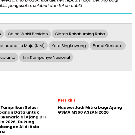
n merek/brand produk. Manajemen reputasi juga penting bagi
itisi, pengusaha, selebriti dan tokoh publik.
n
Calon Wakil Pesiden
Gibran Rakabuming Raka
si Indonesia Maju (KIM)
Kota Singkawang
Partai Gerindra
ubianto
Tim Kampanye Nasional
s
Pers Rilis
 Tampilkan Solusi
Huawei Jadi Mitra bagi Ajang
panan Data untuk
GSMA M360 ASEAN 2026
 Skenario di Ajang DTI
ia 2026, Dukung
angan AI di Asia
ra