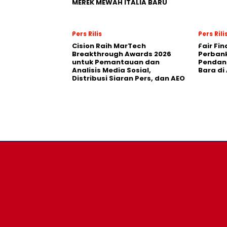
MEREK MEWAH ITALIA BARU
Pers Rilis
Pers Rili
Cision Raih MarTech
Fair Fi
Breakthrough Awards 2026
Perban
untuk Pemantauan dan
Pendana
Analisis Media Sosial,
Bara di
Distribusi Siaran Pers, dan AEO