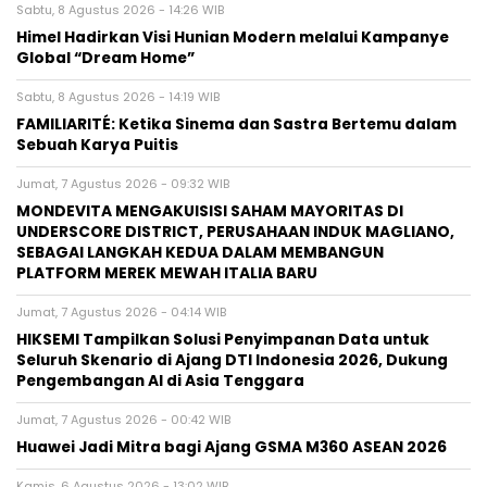
Sabtu, 8 Agustus 2026 - 14:26 WIB
Himel Hadirkan Visi Hunian Modern melalui Kampanye
Global “Dream Home”
Sabtu, 8 Agustus 2026 - 14:19 WIB
FAMILIARITÉ: Ketika Sinema dan Sastra Bertemu dalam
Sebuah Karya Puitis
Jumat, 7 Agustus 2026 - 09:32 WIB
MONDEVITA MENGAKUISISI SAHAM MAYORITAS DI
UNDERSCORE DISTRICT, PERUSAHAAN INDUK MAGLIANO,
SEBAGAI LANGKAH KEDUA DALAM MEMBANGUN
PLATFORM MEREK MEWAH ITALIA BARU
Jumat, 7 Agustus 2026 - 04:14 WIB
HIKSEMI Tampilkan Solusi Penyimpanan Data untuk
Seluruh Skenario di Ajang DTI Indonesia 2026, Dukung
Pengembangan AI di Asia Tenggara
Jumat, 7 Agustus 2026 - 00:42 WIB
Huawei Jadi Mitra bagi Ajang GSMA M360 ASEAN 2026
Kamis, 6 Agustus 2026 - 13:02 WIB