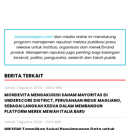
Jasasiaranpers.com
dan media online ini mendukung
program manajemen reputasi melalui publikasi press
release untuk institusi, organisasi dan merek/brand
produk. Manajemen reputasi juga penting bagi kalangan
birokrat, politisi, pengusaha, selebriti dan tokoh publik.
BERITA TERKAIT
Jumat, 7 Agustus 2026 - 09:32 WIB
MONDEVITA MENGAKUISISI SAHAM MAYORITAS DI
UNDERSCORE DISTRICT, PERUSAHAAN INDUK MAGLIANO,
SEBAGAI LANGKAH KEDUA DALAM MEMBANGUN
PLATFORM MEREK MEWAH ITALIA BARU
Jumat, 7 Agustus 2026 - 04:14 WIB
HIKSEMI Tampilkan Solusi Penyimpanan Data untuk