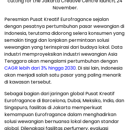
cutting for the Jakarta Creative Centre launch, 24
November.
Peresmian Pusat Kreatif Eurofragance sejalan
dengan pesatnya pertumbuhan pasar wewangian di
Indonesia
, terutama didorong selera konsumen yang
semakin tinggi dan lonjakan permintaan solusi
wewangian yang terinspirasi dari budaya lokal. Data
industri memproyeksikan industri wewangian
Asia
Tenggara
akan mengalami pertumbuhan dengan
CAGR lebih dari 3% hingga 2030
. Di sisi lain,
Indonesia
akan menjadi salah satu pasar yang paling menarik
di kawasan tersebut.
Sebagai bagian dari jaringan global Pusat Kreatif
Eurofragance di
Barcelona
,
Dubai
, Meksiko,
India
, dan
Singapura, fasilitas di
Jakarta
memperkuat
kemampuan Eurofragance dalam menghadirkan
solusi wewangian bernuansa lokal dengan standar
global. Dilengkapi fasilitas
perfumery
, evaluasi