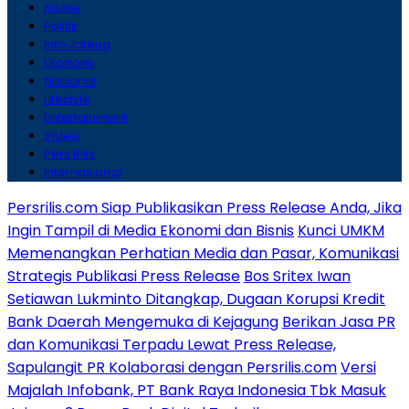
Home
Politik
Info Jateng
Ekonomi
Nasional
Lifestyle
Entertainment
Video
Pers Rilis
Internasional
Persrilis.com Siap Publikasikan Press Release Anda, Jika
Ingin Tampil di Media Ekonomi dan Bisnis
Kunci UMKM
Memenangkan Perhatian Media dan Pasar, Komunikasi
Strategis Publikasi Press Release
Bos Sritex Iwan
Setiawan Lukminto Ditangkap, Dugaan Korupsi Kredit
Bank Daerah Mengemuka di Kejagung
Berikan Jasa PR
dan Komunikasi Terpadu Lewat Press Release,
Sapulangit PR Kolaborasi dengan Persrilis.com
Versi
Majalah Infobank, PT Bank Raya Indonesia Tbk Masuk