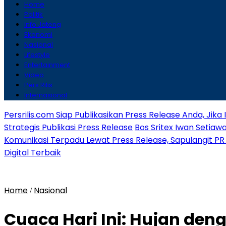
Home
Politik
Info Jateng
Ekonomi
Nasional
Lifestyle
Entertainment
Video
Pers Rilis
Internasional
Persrilis.com Siap Publikasikan Press Release Anda, Jika
Strategis Publikasi Press Release
Bos Sritex Iwan Setia
Komunikasi Terpadu Lewat Press Release, Sapulangit PR 
Digital Terbaik
Home
Nasional
/
Cuaca Hari Ini: Hujan deng