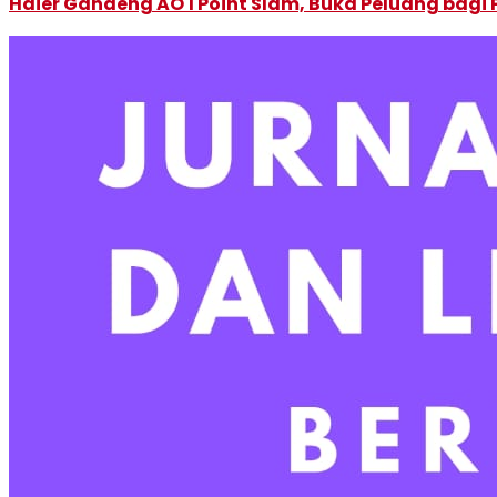
Haier Gandeng AO 1 Point Slam, Buka Peluang bagi