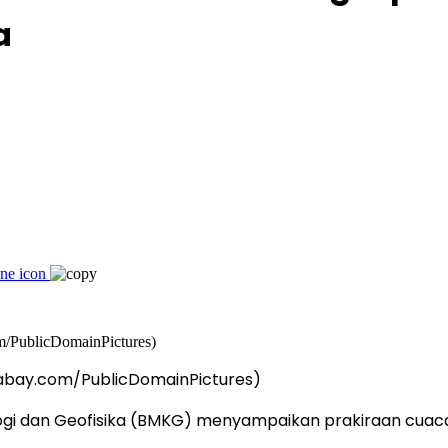
a
Pixabay.com/PublicDomainPictures)
gi dan Geofisika (BMKG) menyampaikan prakiraan cuaca s