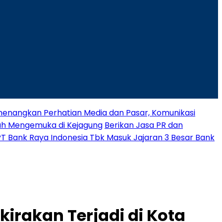
nangkan Perhatian Media dan Pasar, Komunikasi
rah Mengemuka di Kejagung
Berikan Jasa PR dan
 PT Bank Raya Indonesia Tbk Masuk Jajaran 3 Besar Bank
kirakan Terjadi di Kota