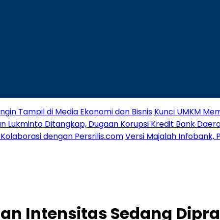
 Ingin Tampil di Media Ekonomi dan Bisnis
Kunci UMKM Meme
wan Lukminto Ditangkap, Dugaan Korupsi Kredit Bank Dae
Kolaborasi dengan Persrilis.com
Versi Majalah Infobank,
an Intensitas Sedang Dipra