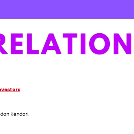
nvestors
 dan Kendari.