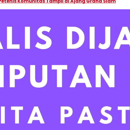
 Petenis Komunitas Tampil di Ajang Grand Slam