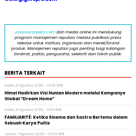
Jasasiaranpers.com
dan media online ini mendukung
program manajemen reputasi melalui publikasi press
release untuk institusi, organisasi dan merek/brand
produk. Manajemen reputasi juga penting bagi kalangan
birokrat, politisi, pengusaha, selebriti dan tokoh publik.
BERITA TERKAIT
Sabtu, 8 Agustus 2026 - 14:26 WIB
Himel Hadirkan Visi Hunian Modern melalui Kampanye
Global “Dream Home”
Sabtu, 8 Agustus 2026 - 14:19 WIB
FAMILIARITÉ: Ketika Sinema dan Sastra Bertemu dalam
Sebuah Karya Puitis
Jumat, 7 Agustus 2026 - 09:32 WIB