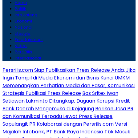
Home
Politik
Info Jateng
Ekonomi
Nasional
Lifestyle
Entertainment
Video
Pers Rilis
Internasional
Persrilis.com Siap Publikasikan Press Release Anda, Jika
Ingin Tampil di Media Ekonomi dan Bisnis
Kunci UMKM
Memenangkan Perhatian Media dan Pasar, Komunikasi
Strategis Publikasi Press Release
Bos Sritex Iwan
Setiawan Lukminto Ditangkap, Dugaan Korupsi Kredit
Bank Daerah Mengemuka di Kejagung
Berikan Jasa PR
dan Komunikasi Terpadu Lewat Press Release,
Sapulangit PR Kolaborasi dengan Persrilis.com
Versi
Majalah Infobank, PT Bank Raya Indonesia Tbk Masuk