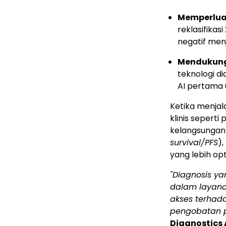
Memperluas
reklasifika
negatif men
Mendukung i
teknologi d
AI pertama 
Ketika menjal
klinis sepert
kelangsungan 
survival/PFS
),
yang lebih opt
"Diagnosis y
dalam layanan
akses terhada
pengobatan p
Diagnostics 