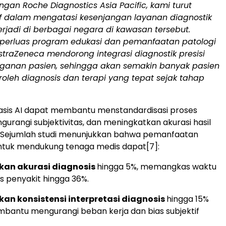
ngan Roche Diagnostics Asia Pacific, kami turut
if dalam mengatasi kesenjangan layanan diagnostik
rjadi di berbagai negara di kawasan tersebut.
erluas program edukasi dan pemanfaatan patologi
AstraZeneca mendorong integrasi diagnostik presisi
anan pasien, sehingga akan semakin banyak pasien
leh diagnosis dan terapi yang tepat sejak tahap
asis AI dapat membantu menstandardisasi proses
gurangi subjektivitas, dan meningkatkan akurasi hasil
 Sejumlah studi menunjukkan bahwa pemanfaatan
untuk mendukung tenaga medis dapat
[7]
:
an akurasi diagnosis
hingga 5%, memangkas waktu
us penyakit hingga 36%.
an konsistensi interpretasi diagnosis
hingga 15%
antu mengurangi beban kerja dan bias subjektif