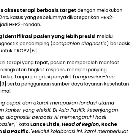
 akses terapi berbasis target
dengan melakukan
si 24% kasus yang sebelumnya dikategorikan HER2-
jadi HER2-rendah.
dentifikasi pasien yang lebih presisi
melalui
iagnostik pendamping (
companion diagnostic
) berbasis
untuk TROP2.
[8]
ani terapi yang tepat, pasien memperoleh manfaat
i peningkatan tingkat respons, memperpanjang
hidup tanpa progresi penyakit (
progression-free
[9]
serta penggunaan sumber daya layanan kesehatan
imal.
ang cepat dan akurat merupakan fondasi utama
 kanker yang efektif.
Di Asia Pasifik, kesenjangan
p diagnostik berbasis AI memengaruhi hasil
asien,"
kata
Lance Little,
Head of Region
, Roche
Asia Pacific.
"
Melalui kolaborasi ini, kami memperkuat