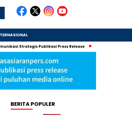
NTERNASIONAL
Strategis Publikasi Press Release
Bos Sritex Iwan Setiawa
BERITA POPULER