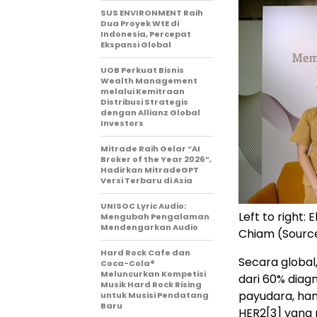
SUS ENVIRONMENT Raih
Dua Proyek WtE di
Indonesia, Percepat
Ekspansi Global
UOB Perkuat Bisnis
Wealth Management
melalui Kemitraan
Distribusi Strategis
dengan Allianz Global
Investors
Mitrade Raih Gelar “AI
Broker of the Year 2026”,
Hadirkan MitradeGPT
Versi Terbaru di Asia
UNISOC Lyric Audio:
Left to right:
Mengubah Pengalaman
Mendengarkan Audio
Chiam (Sourc
Hard Rock Cafe dan
Secara global
Coca-Cola®
Meluncurkan Kompetisi
dari 60% diag
Musik Hard Rock Rising
payudara, ham
untuk Musisi Pendatang
Baru
HER2
[3]
yang 