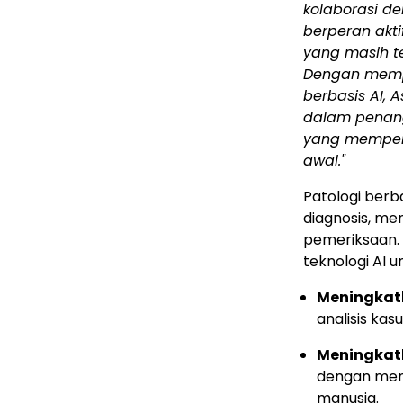
kolaborasi de
berperan akt
yang masih te
Dengan memp
berbasis AI, 
dalam penang
yang mempero
awal."
Patologi berb
diagnosis, men
pemeriksaan.
teknologi AI 
Meningkatk
analisis kas
Meningkatk
dengan memb
manusia.