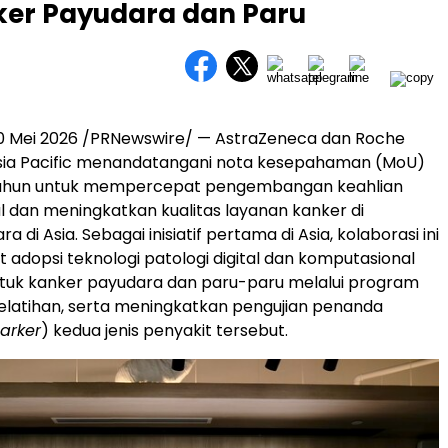
ker Payudara dan Paru
0 Mei 2026
/PRNewswire/ — AstraZeneca dan Roche
Asia Pacific menandatangani nota kesepahaman (MoU)
tahun untuk mempercepat pengembangan keahlian
al dan meningkatkan kualitas layanan kanker di
a di Asia. Sebagai inisiatif pertama di Asia, kolaborasi ini
dopsi teknologi patologi digital dan komputasional
ntuk kanker payudara dan paru-paru melalui program
elatihan, serta meningkatkan pengujian penanda
arker
) kedua jenis penyakit tersebut.