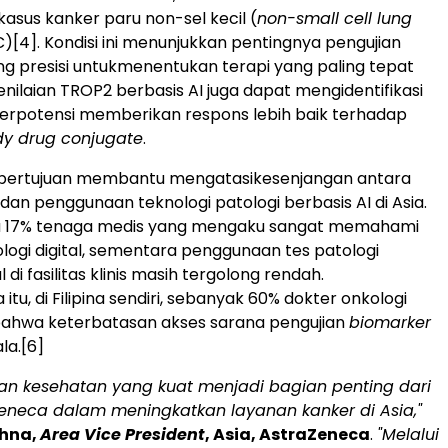
asus kanker paru non-sel kecil (
non-small cell lung
C)
[4]
. Kondisi ini menunjukkan pentingnya pengujian
g presisi untukmenentukan terapi yang paling tepat
enilaian TROP2 berbasis AI juga dapat mengidentifikasi
erpotensi memberikan respons lebih baik terhadap
dy drug conjugate
.
ni bertujuan membantu mengatasikesenjangan antara
an penggunaan teknologi patologi berbasis AI di Asia.
nya 17% tenaga medis yang mengaku sangat memahami
ologi digital, sementara penggunaan tes patologi
di fasilitas klinis masih tergolong rendah.
tu, di Filipina sendiri, sebanyak 60% dokter onkologi
ahwa keterbatasan akses sarana pengujian
biomarker
la.
[6]
nan kesehatan yang kuat menjadi bagian penting dari
eneca dalam meningkatkan layanan kanker di Asia,"
shna,
Area Vice President
, Asia, AstraZeneca
.
"Melalui