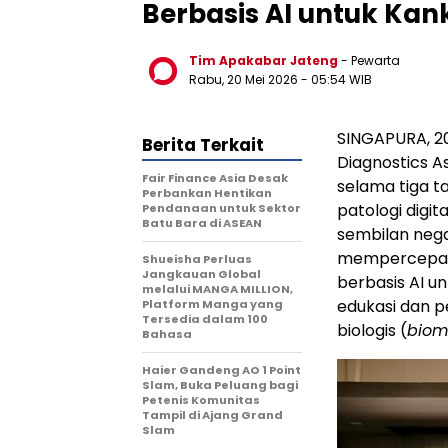
Berbasis AI untuk Kan
Tim Apakabar Jateng
- Pewarta
Rabu, 20 Mei 2026 - 05:54 WIB
SINGAPURA
,
2
Berita Terkait
Diagnostics 
Fair Finance Asia Desak
selama tiga 
Perbankan Hentikan
patologi digit
Pendanaan untuk Sektor
Batu Bara di ASEAN
sembilan negar
mempercepat a
Shueisha Perluas
Jangkauan Global
berbasis AI u
melalui MANGA MILLION,
edukasi dan p
Platform Manga yang
Tersedia dalam 100
biologis (
biom
Bahasa
Haier Gandeng AO 1 Point
Slam, Buka Peluang bagi
Petenis Komunitas
Tampil di Ajang Grand
Slam