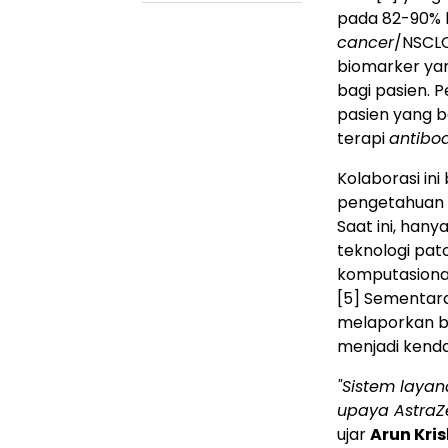
pada 82-90% k
cancer
/NSCL
biomarker yan
bagi pasien. P
pasien yang b
terapi
antibo
Kolaborasi i
pengetahuan d
Saat ini, ha
teknologi pat
komputasional 
[5]
Sementara i
melaporkan b
menjadi kenda
"Sistem laya
upaya AstraZ
ujar
Arun Kri