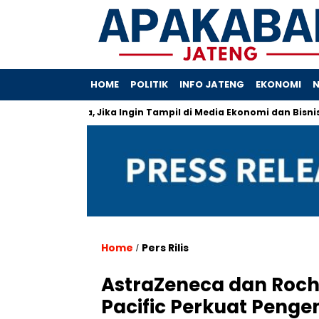
HOME
POLITIK
INFO JATENG
EKONOMI
N
Release Anda, Jika Ingin Tampil di Media Ekonomi dan Bisnis
K
Home
Pers Rilis
/
AstraZeneca dan Roche
Pacific Perkuat Penge