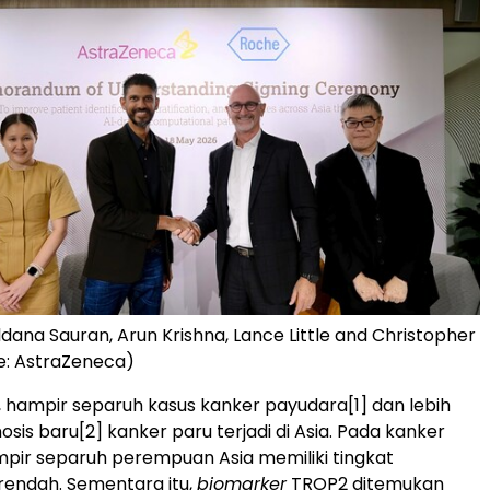
 Eldana Sauran, Arun Krishna, Lance Little and Christopher
e: AstraZeneca)
, hampir separuh kasus kanker payudara
[1]
dan lebih
nosis baru
[2]
kanker paru terjadi di Asia. Pada kanker
pir separuh perempuan Asia memiliki tingkat
rendah. Sementara itu,
biomarker
TROP2 ditemukan