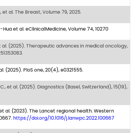
, et al. The Breast, Volume 79, 2025.
-Hua et al. eClinicalMedicine, Volume 74, 10270
et al. (2025). Therapeutic advances in medical oncology,
251353083.
 al. (2025). PloS one, 20(4), e0321555.
., et al. (2025). Diagnostics (Basel, Switzerland), 15(19),
. et al. (2023). The Lancet regional health. Western
100667.
https://doi.org/10.1016/j.lanwpc.2022.100667