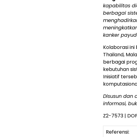
kapabilitas d
berbagai sis
menghadirkan 
meningkatkan
kanker payuda
Kolaborasi ini
Thailand, Mala
berbagai prog
kebutuhan si
Inisiatif ter
komputasional 
Disusun dan d
informasi, bu
Z2-7573 | DOP
Referensi: