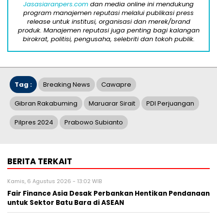
Jasasiaranpers.com
dan media online ini mendukung
program manajemen reputasi melalui publikasi press
release untuk institusi, organisasi dan merek/brand
produk. Manajemen reputasi juga penting bagi kalangan
birokrat, politisi, pengusaha, selebriti dan tokoh publik.
Tag :
Breaking News
Cawapre
Gibran Rakabuming
Maruarar Sirait
PDI Perjuangan
Pilpres 2024
Prabowo Subianto
BERITA TERKAIT
Kamis, 6 Agustus 2026 - 13:02 WIB
Fair Finance Asia Desak Perbankan Hentikan Pendanaan
untuk Sektor Batu Bara di ASEAN