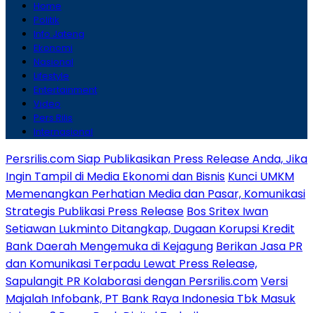
Home
Politik
Info Jateng
Ekonomi
Nasional
Lifestyle
Entertainment
Video
Pers Rilis
Internasional
Persrilis.com Siap Publikasikan Press Release Anda, Jika
Ingin Tampil di Media Ekonomi dan Bisnis
Kunci UMKM
Memenangkan Perhatian Media dan Pasar, Komunikasi
Strategis Publikasi Press Release
Bos Sritex Iwan
Setiawan Lukminto Ditangkap, Dugaan Korupsi Kredit
Bank Daerah Mengemuka di Kejagung
Berikan Jasa PR
dan Komunikasi Terpadu Lewat Press Release,
Sapulangit PR Kolaborasi dengan Persrilis.com
Versi
Majalah Infobank, PT Bank Raya Indonesia Tbk Masuk