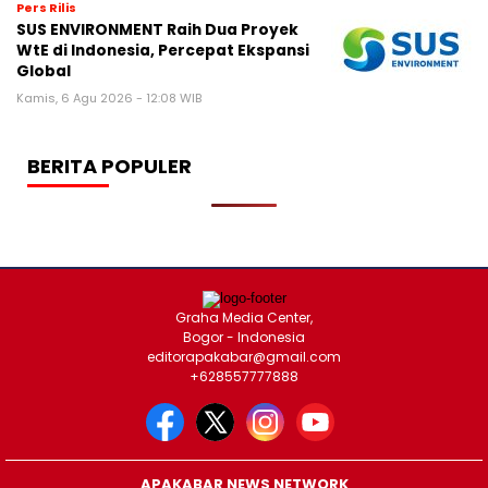
Pers Rilis
SUS ENVIRONMENT Raih Dua Proyek
WtE di Indonesia, Percepat Ekspansi
Global
Kamis, 6 Agu 2026 - 12:08 WIB
BERITA POPULER
Graha Media Center,
Bogor - Indonesia
editorapakabar@gmail.com
+628557777888
APAKABAR NEWS NETWORK