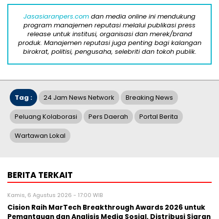
Jasasiaranpers.com
dan media online ini mendukung
program manajemen reputasi melalui publikasi press
release untuk institusi, organisasi dan merek/brand
produk. Manajemen reputasi juga penting bagi kalangan
birokrat, politisi, pengusaha, selebriti dan tokoh publik.
Tag :
24 Jam News Network
Breaking News
Peluang Kolaborasi
Pers Daerah
Portal Berita
Wartawan Lokal
BERITA TERKAIT
Kamis, 6 Agustus 2026 - 17:00 WIB
Cision Raih MarTech Breakthrough Awards 2026 untuk
Pemantauan dan Analisis Media Sosial, Distribusi Siaran